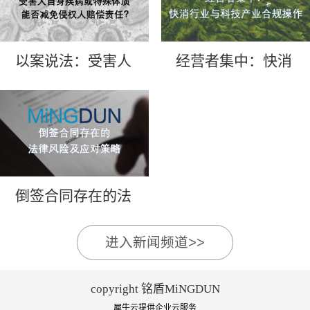
以案说法：受害人
经营者集中：快消
自身疾病或特殊体
行业与科技产业合
质能否减免侵权人
规操作
赔偿责任？
倒签合同存在的法
律风险及应对策略
进入新闻频道>>
copyright 铭盾MiNGDUN
犀牛云提供企业云服务