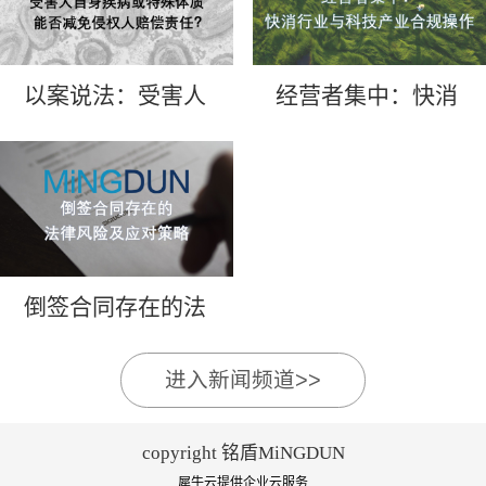
以案说法：受害人
经营者集中：快消
自身疾病或特殊体
行业与科技产业合
质能否减免侵权人
规操作
赔偿责任？
倒签合同存在的法
律风险及应对策略
进入新闻频道>>
copyright 铭盾MiNGDUN
犀牛云提供企业云服务