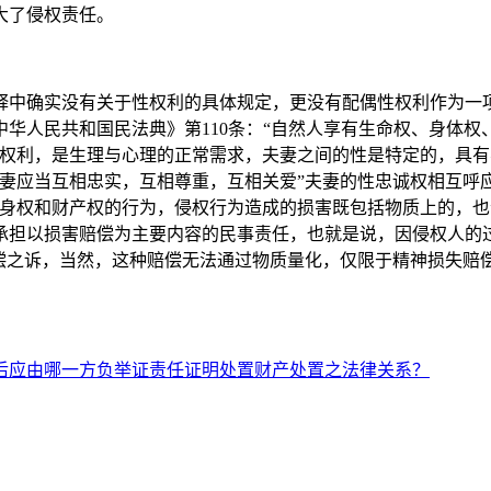
大了侵权责任。
中确实没有关于性权利的具体规定，更没有配偶性权利作为一项
华人民共和国民法典》第110条：“自然人享有生命权、身体
本权利，是生理与心理的正常需求，夫妻之间的性是特定的，具
夫妻应当互相忠实，互相尊重，互相关爱”夫妻的性忠诚权相互呼应
人身权和财产权的行为，侵权行为造成的损害既包括物质上的，
承担以损害赔偿为主要内容的民事责任，也就是说，因侵权人的
赔偿之诉，当然，这种赔偿无法通过物质量化，仅限于精神损失赔
后应由哪一方负举证责任证明处置财产处置之法律关系？