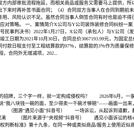
双方内部审批流程拖延，而相关商品或服务又需要马上提供，所
批下来时再补签书面合同；（4）合同双方当事人在合同到期前
作用、风险认识不足。虽然合同当事人倒签合同有时也是迫不得
策略。 一、案情简介X公司与Y公司装饰装修合同纠纷一案（参见北
139号民事判决书）2022年1月27日，X公司（承包人）与Y公
工日期为2021年10月30日，合同总价3067193.99元，
同付款日程支付至工程结算款的97％，结算款的3％作为质量保
合同外无增减项，202...
字的招牌，三个字一样，就一定构成侵权吗？ 2026年6月，
诉说“我八块钱一碗的面，至少得卖一千碗才够赔”——画面一出
。 （图源“遇见小面”抖音号） 一场诉讼，从起诉到道歉，
然混淆 （图片来源于“央视频”抖音号） 遇见小面诉讼的核
断标准》第十九条，在同一种或类似商品/服务上使用近似商标的