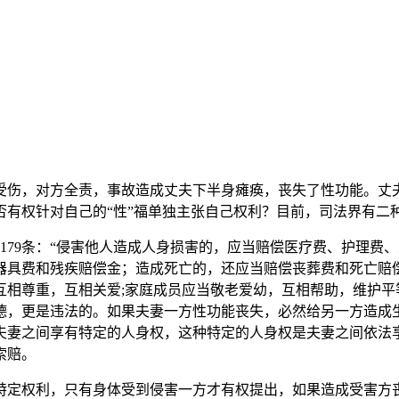
受伤，对方全责，事故造成丈夫下半身瘫痪，丧失了性功能。丈
有权针对自己的“性”福单独主张自己权利？目前，司法界有二
179条：“侵害他人造成人身损害的，应当赔偿医疗费、护理费
具费和残疾赔偿金；造成死亡的，还应当赔偿丧葬费和死亡赔偿金
互相尊重，互相关爱;家庭成员应当敬老爱幼，互相帮助，维护平
德，更是违法的。如果夫妻一方性功能丧失，必然给另一方造成
夫妻之间享有特定的人身权，这种特定的人身权是夫妻之间依法
索赔。
特定权利，只有身体受到侵害一方才有权提出，如果造成受害方