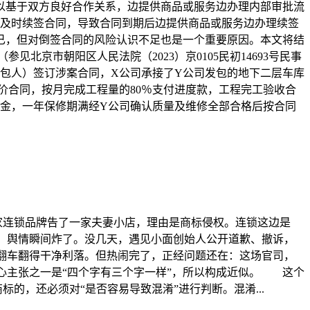
以基于双方良好合作关系，边提供商品或服务边办理内部审批流
未及时续签合同，导致合同到期后边提供商品或服务边办理续签
已，但对倒签合同的风险认识不足也是一个重要原因。本文将结
京市朝阳区人民法院（2023）京0105民初14693号民事
司（发包人）签订涉案合同，X公司承接了Y公司发包的地下二层车库
为固定总价合同，按月完成工程量的80％支付进度款，工程完工验收合
修金，一年保修期满经Y公司确认质量及维修全部合格后按合同
一家连锁品牌告了一家夫妻小店，理由是商标侵权。连锁这边是
来，舆情瞬间炸了。没几天，遇见小面创始人公开道歉、撤诉，
翻车翻得干净利落。但热闹完了，正经问题还在：这场官司，
心主张之一是“四个字有三个字一样”，所以构成近似。 这个
，还必须对“是否容易导致混淆”进行判断。混淆...