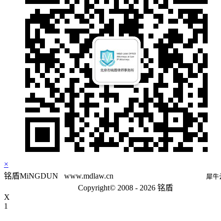
×
铭盾MiNGDUN
www.mdlaw.cn
犀牛
Copyright© 2008 - 2026 铭盾
X
1