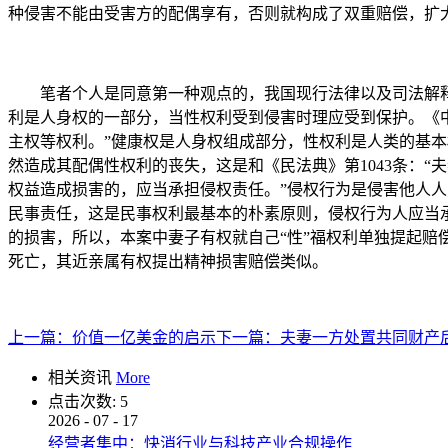
种侵害不能由受害方的配偶享有，否则就构成了双重赔偿，扩
笔者个人是同意第一种观点的，我国现行法律以及司法解释
利是人身权的一部分，当性权利受到侵害时理应受到保护。《中
主权等权利。”健康权是人身权组成部分，性权利是人类的基
然造成其配偶性权利的丧失，这是和《民法典》第1043条：“
权益造成损害的，应当承担侵权责任。”侵权行为是侵害他人
民事责任，这是民事权利最基本的朴素原则，侵权行为人应当
的损害，所以，本案中妻子有权就自己“性”福权利单独提起
死亡，其近亲属有权提出精神损害赔偿类似。
上一篇：
价值一亿美金的启示
下一篇：
夫妻一方处置共同财产
相关资讯
More
点击次数:
5
2026
-
07
-
17
经营者集中：快消行业与科技产业合规操作