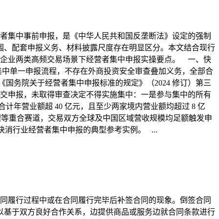
者集中事前申报，是《中华人民共和国反垄断法》设定的强制
围、配套申报义务、材料披露尺度存在明显区分。本文结合现行
企业两类高频交易场景下经营者集中申报实操要点。 一、快
集中单一申报流程，不存在外商投资安全审查叠加义务，全部合
《国务院关于经营者集中申报标准的规定》（2024 修订）第三
交申报，未取得审查决定不得实施集中：一是参与集中的所有
计年营业额超 40 亿元，且至少两家境内营业额均超过 8 亿
护理等重合赛道，交易双方全球及中国区域营收规模均足额触发申
快消行业经营者集中申报的典型参考实例。 ...
同履行过程中或在合同履行完毕后补签合同的现象。倒签合同
以基于双方良好合作关系，边提供商品或服务边就合同条款进行