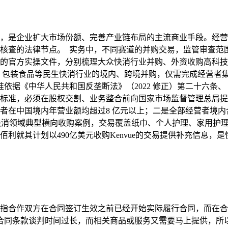
，是企业扩大市场份额、完善产业链布局的主流商业手段。经营
核查的法律节点。 实务中，不同赛道的并购交易，监管审查范
的官方实操文件，分别梳理大众快消行业并购、外资收购高科技
、包装食品等民生快消行业的境内、跨境并购，仅需完成经营者
准依据《中华人民共和国反垄断法》（2022 修正）第二十六条、
标准，必须在股权交割、业务整合前向国家市场监督管理总局提
营者在中国境内年营业额均超过8 亿元以上；二是全部经营者境内合
当前快消领域典型横向收购案例，交易覆盖纸巾、个人护理、家用
就其计划以490亿美元收购Kenvue的交易提供补充信息，是
指合作双方在合同签订生效之前已经开始实际履行合同，而在合
合同条款谈判时间过长，而相关商品或服务又需要马上提供，所