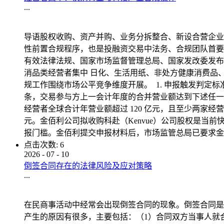
...
导语股权收购、资产并购、业务分拆整合、新设合营企业
性前置合规程序，也是投融资交易中法务、合规团队首要
有效法律法规、国家市场监督管理总局、国家发改委发布
消品类经营者集中 日化、生活用纸、非处方健康消费品
规工作围绕市场公平竞争维度开展。 1. 申报触发判定标
条，交易参与方上一会计年度的合并营业额达到下述任一
经营者全球合计年营业额超过 120 亿元，且至少两家经
元。金佰利公司拟收购科赴（Kenvue）公司股权是
报门槛。金佰利提交申报材料后，市场监管总局已要求金佰利
点击次数:
6
2026
-
07
-
10
倒签合同存在的法律风险及应对策略
...
在民商事活动中经常会出现倒签合同的现象。倒签合同是
产生的原因有很多，主要包括：（1）合同双方当事人就