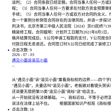
谈判；（2）合同条款已经定稿，合同当事人任何一方或
程；（3）合同当事人任何一方要求在付款方资金预算审
手续；（5）合同当事人任何一方或双方对合同的含义、
合一个案例分析倒签合同存在的法律风险，并进一步探讨应对
判决书，北京市第三中级人民法院（2024）京03民终7
精装修工程，合同载明：计划开工日期为2021年8月1日，竣
格并结算完成后，X公司申请工程款的支付，Y公司按合
付款日程无息退还。合同签订时X公司已经完成了装修工程，
点击次数:
9
2026
-
07
-
03
遇见小面诉渝见小面
...
从“遇见小面”诉“渝见小面”案看商标权的边界——四个
“遇见小面”，夫妻店叫“渝见小面”。老板娘对着镜头哭
还说要无偿把第35类“渝见小面”商标“送”给店主
从一开始就没有法律基础。 一、商标近似，不等于必
说法在法律上站不住。 根据国家知识产权局《商标侵权判
点击次数:
18