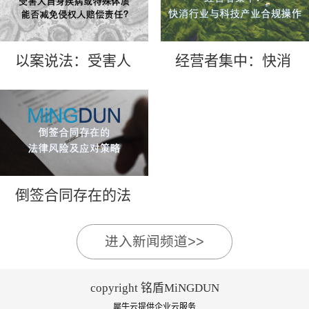
以案说法：受害人
经营者集中：快消
自身疾病或特殊体
行业与科技产业合
质能否减免侵权人
规操作
赔偿责任？
倒签合同存在的法
律风险及应对策略
进入新闻频道>>
copyright 铭盾MiNGDUN
犀牛云提供企业云服务