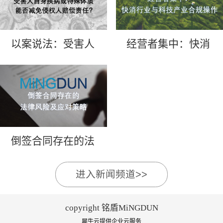
以案说法：受害人
经营者集中：快消
自身疾病或特殊体
行业与科技产业合
质能否减免侵权人
规操作
赔偿责任？
倒签合同存在的法
律风险及应对策略
进入新闻频道>>
copyright 铭盾MiNGDUN
犀牛云提供企业云服务