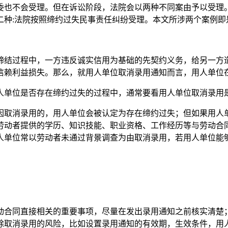
委也不会受理。但在诉讼阶段，法院会以两种不同案由予以受理
二种
:
法院按照缔约过失民事责任纠纷受理。本文所涉两个案例即
缔结过程中，一方违反诚实信用为基础的先契约义务，给另一方
信赖利益损失。那么，就用人单位取消录用通知而言，用人单位
人单位是否存在缔约过失的过程中，通常要看用人单位取消录用
因取消录用的，用人单位会被认定为存在缔约过失；但如果用人
劳动者提供的学历、知识技能、职业资格、工作经历等与劳动合
人单位常以劳动者未通过背景调查为由取消录用，若用人单位能
动合同直接相关的重要事项，尽量在发出录用通知之前核实清楚
除取消录用的风险，比如设置录用通知的有效期，生效条件，用