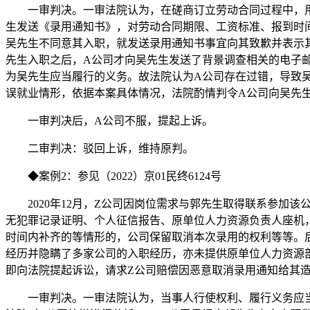
一审判决。一审法院认为，在磋商订立劳动合同过程中，
生发送《录用通知书》，对劳动合同期限、工资标准、报到时
吴先生不同意其入职，就发送录用通知书事宜向其致歉并表示
先生入职之后，A公司才向吴先生发送了背景调查相关的电子
为吴先生应当履行的义务。故法院认为A公司存在过错，导致
误就业情形，依据本案具体情况，法院酌情判令A公司向吴先生
一审判决后，
A公司不服，提起上诉。
二审判决：驳回上诉，维持原判。
◆
案例
2：参见（2022）京01民终6124号
2
020
年
1
2
月，
Z公司因岗位需求与郭先生取得联系参加该公
无犯罪记录证明、个人征信报告、原单位人力资源负责人座机
时间内补齐的等情形的，公司保留取消本次录用的权利等等。后
经历并隐瞒了多家公司的入职经历，亦未提供原单位人力资源
即向法院提起诉讼，请求Z公司赔偿因恶意取消录用通知给其造
一审判决。一审法院认为，当事人行使权利、履行义务应