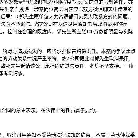
达多少数量”“还款逾期达何种程度”为涉案岗位的限制条件，亦
郭先生亲自投递，涉案岗位简历内容应以双方微信聊天中传递的
后果；3.郭先生原单位人力资源部门负责人联系方式的问题，
法院不予采信。故Z公司在发送录用通知书后取消录用的行
，控制在合理的限度内，郭先生所主张100万数额明显与实际
，给对方造成损失的，应当承担损害赔偿责任。本案的争议焦点
生的劳动关系情况严重不符。故
Z公司据此对郭先生取消录用，
，故郭先生诉请该公司承担缔约过失责任，本院不予支持。一审
部诉讼请求。
动合同的意思表示，在法律上的性质属于要约。
务，取消录用通知不受劳动法律法规的约束，不属于劳动仲裁委