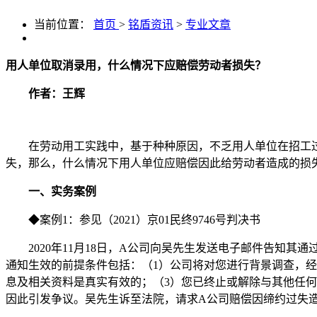
当前位置：
首页
>
铭盾资讯
>
专业文章
用人单位取消录用，什么情况下应赔偿劳动者损失？
作者：王辉
在劳动用工实践中，基于种种原因，不乏用人单位在招工
失，那么，什么情况下用人单位应赔偿因此给劳动者造成的损
一、实务案例
◆
案例
1
：
参见（
2021）京0
1
民终
9746
号判决书
2
020
年
1
1
月
1
8
日，
A公司向吴先生发送电子邮件告知其通
通知生效的前提条件包括：（1）公司将对您进行背景调查，
息及相关资料是真实有效的；（3）您已终止或解除与其他任何雇
因此引发争议。吴先生诉至法院，请求A公司赔偿因缔约过失造