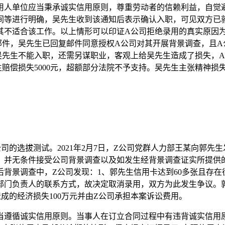
用人单位应当秉承诚实信用原则，尊重劳动者的信赖利益，自觉
间等进行明确，吴先生收到该通知后表示确认入职，可见双方已
其不适合该工作。以上情形可以印证A公司拒绝录用的真实原因
邮件，吴先生已回复邮件同意授权A公司对其开展背景调查，且A
吴先生不能入职，还需另谋职业，客观上给吴先生造成了损失，
赔偿损失5000元，超额部分法院不予支持。吴先生主张精神损
司的选拔测试。2021年2月7日，Z公司党群人力部王某向郭
，并无条件接受公司背景调查以及如发生经背景调查证实所提供
背景调查中，Z公司发现：1、郭先生信用卡达到6
0
多张且存在
部门负责人的联系方式，故决定取消录用，双方为此发生争议。
成的经济损失1
00
万元并由
Z公司承担本案诉讼费用。
当遵循诚实信用原则。当事人在订立合同过程中有违背诚实信用