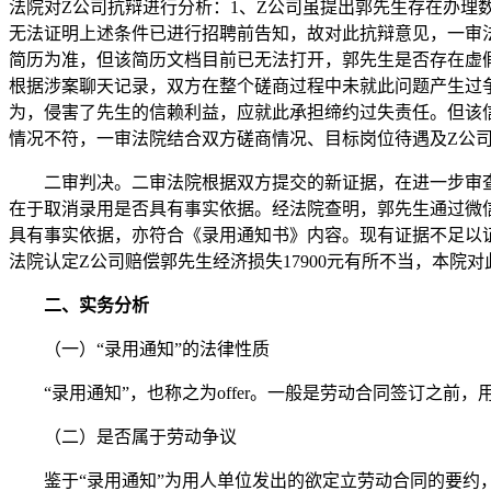
法院对
Z公司抗辩进行分析：1、Z公司虽提出郭先生存在办理
无法证明上述条件已进行招聘前告知，故对此抗辩意见，一审法
简历为准，但该简历文档目前已无法打开，郭先生是否存在虚假
根据涉案聊天记录，双方在整个磋商过程中未就此问题产生过
为，侵害了先生的信赖利益，应就此承担缔约过失责任。但该信
情况不符，一审法院结合双方磋商情况、目标岗位待遇及Z公司
二审判决。二审法院根据双方提交的新证据，在进一步审
在于取消录用是否具有事实依据。经法院查明，郭先生通过微
具有事实依据，亦符合《录用通知书》内容。现有证据不足以
法院认定Z公司赔偿郭先生经济损失17900元有所不当，本
二、实务分析
（一）
“录用通知”的法律性质
“录用通知”，也称之为o
ffer
。一般是劳动合同签订之前，
（二）是否属于劳动争议
鉴于
“录用通知”为用人单位发出的欲定立劳动合同的要