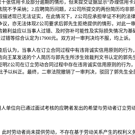
数十张信用卡及部分逾期的情形，但未提交证据显示“办理信用卡
院不予采纳；2.应聘简历问题，Z公司所提交的两份简历均非
描述现已无法证实，在此情况下，Z公司应承担举证不利的法律
争议，亦无法体现Z公司要求后郭先生拒绝提供的情形，对此一审
赖利益应以当事人过错、及时弥补可能性及实际损失情况为基础
过错等综合认定为17900元。双方对一审判决均不服，均上诉。
查后认为，当事人在订立合同过程中有违背诚实信用原则的行为
信向王某发送的个人简历与郭先生所涉生效裁判文书认定的郭先
证明Z公司在订立劳动合同过程中存在违背诚实信用原则的行为
院对此予以纠正。最终，二审法院撤销了一审判决，驳回了郭先生全
用人单位向已通过面试考核的应聘者发出的希望与劳动者订立劳
约，此时劳动者尚未提供劳动，不存在基于劳动关系产生的权利义