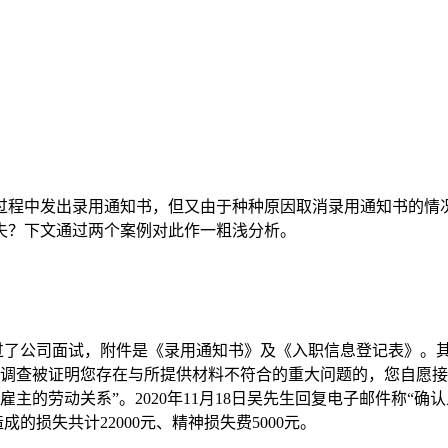
过程中发出录用通知书，但又由于种种原因取消录用通知书的情
失？下文通过两个案例对此作一粗浅分析。
过了公司面试，附件是《录用通知书》及《入职信息登记表》。其
经调查被证明您存在与所提供材料不符合的重大问题的，您自愿接
主的劳动关系”。2020年11月18日吴先生回复电子邮件称“
成的损失共计2
2000
元、精神损失费
5
000
元。