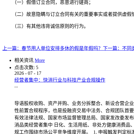
（一）假借订立合同，恶意进行磋商；
（二）故意隐瞒与订立合同有关的重要事实或者提供虚假
（三）有其他违背诚信原则的行为。
上一篇：
春节用人单位安排多休的假是年假吗？
下一篇：
不同
相关资讯
More
点击次数:
5
2026
-
07
-
17
经营者集中：快消行业与科技产业合规操作
...
导语股权收购、资产并购、业务分拆整合、新设合营企业
性前置合规程序，也是投融资交易中法务、合规团队首要
有效法律法规、国家市场监督管理总局、国家发改委发布
消品类经营者集中 日化、生活用纸、非处方健康消费品
规工作围绕市场公平竞争维度开展。 1. 申报触发判定标