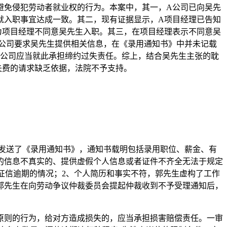
避免侵犯劳动者就业权的行为。本案中，其一，
A公司已向吴先
就入职事宜达成一致。其二，现有证据显示，A项目经理已告知
为项目经理不同意吴先生入职。其三，在项目经理表示不同意吴
公司要求吴先生提供相关信息，在《录用通知书》中并未记载
A公司应当就此承担缔约过失责任。综上，结合吴先生主张的耽
失费的请求缺乏依据，法院不予支持。
先生发送了《录用通知书》，通知书载明包括录用职位、薪金、有
的信息不真实的、提供虚假个人信息或者证件不齐全无法于规定
征信逾期的情况；
2、个人简历和事实不符，郭先生虚构了工作
郭先生在向劳动争议仲裁委员会提起仲裁收到不予受理通知后，
原则的行为，给对方造成损失的，应当承担损害赔偿责任。一审