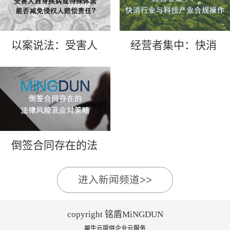
以案说法：受害人
经营者集中：快消
自身疾病或特殊体
行业与科技产业合
质能否减免侵权人
规操作
赔偿责任？
倒签合同存在的法
律风险及应对策略
进入新闻频道>>
copyright 铭盾MiNGDUN
犀牛云提供企业云服务