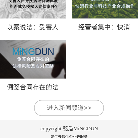
以案说法：受害人
经营者集中：快消
自身疾病或特殊体
行业与科技产业合
质能否减免侵权人
规操作
赔偿责任？
倒签合同存在的法
律风险及应对策略
进入新闻频道>>
copyright 铭盾MiNGDUN
犀牛云提供企业云服务